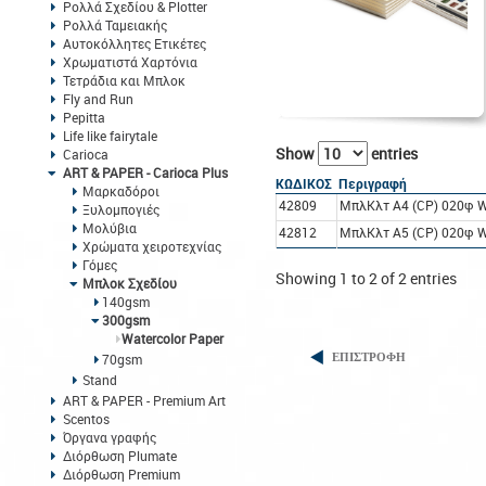
Ρολλά Σχεδίου & Plotter
Ρολλά Ταμειακής
Αυτοκόλλητες Ετικέτες
Χρωματιστά Χαρτόνια
Τετράδια και Μπλοκ
Fly and Run
Pepitta
Life like fairytale
Show
entries
Carioca
ART & PAPER - Carioca Plus
ΚΩΔΙΚΟΣ
Περιγραφή
Μαρκαδόροι
42809
ΜπλΚλτ A4 (CP) 020φ W
Ξυλομπογιές
Μολύβια
42812
ΜπλΚλτ A5 (CP) 020φ W
Χρώματα χειροτεχνίας
Γόμες
Showing 1 to 2 of 2 entries
Μπλοκ Σχεδίου
140gsm
300gsm
Watercolor Paper
70gsm
ΕΠΙΣΤΡΟΦΗ
Stand
ART & PAPER - Premium Art
Scentos
Όργανα γραφής
Διόρθωση Plumate
Διόρθωση Premium