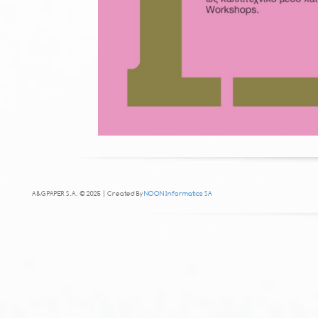
A&G PAPER S.A. © 2025 | Created By
NOON Informatics SA