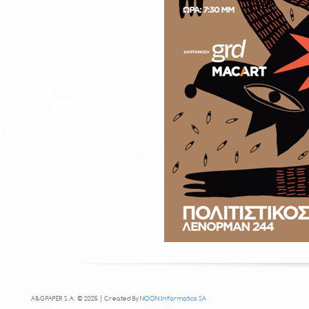
A&G PAPER S.A. © 2025 | Created By
NOON Informatics SA