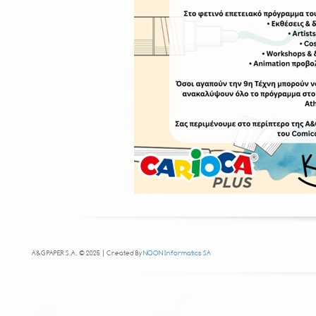
A&G PAPER S.A. © 2025 | Created By
NOON Informatics SA