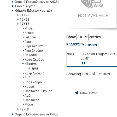
Χαρτιά Εκτυπώσεων σε Φύλλα
Ειδικά Χαρτιά
Φάκελα Ειδικών Χαρτιών
11Χ22
16Χ23
17Χ17
Μπλε
Λευκό
Show
entries
Γαλάζιο
Γκρι
ΚΩΔΙΚΟΣ
Περιγραφή
Γκρι Ανοικτό
Γκρι Σκούρο
9814
C1272 Φα 120gsm 170x1
Θαλασσί
JuΜΓ
Καφέ Σκούρο
Κόκκινο
Περλέ
Κρεμ Ανοικτό
Showing 1 to 1 of 1 entries
Ροζ
Ροζ Σκούρο
Χρυσό
Πορτοκαλί Σκούρο
ΕΠΙΣΤΡΟΦΗ
Λαδί
Πορτοκαλί
Μόκα
12x18
Χαρτιά Εκτυπώσεων σε Ρολά