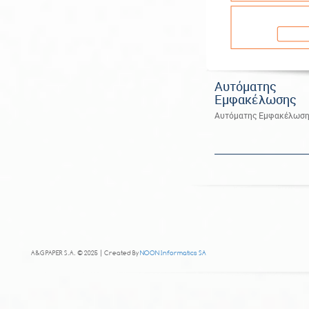
Αυτόματης
Εμφακέλωσης
Αυτόματης Εμφακέλωση
A&G PAPER S.A. © 2025 | Created By
NOON Informatics SA