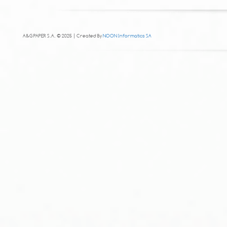
A&G PAPER S.A. © 2025 | Created By
NOON Informatics SA