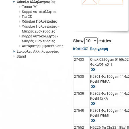
Φάκελα Αλληλογραφίας
Τύπου "V"
Καρρέ Αυτοκόλλητοι
Για CD
Φάκελοι Πολυτελείας
Φάκελοι Πολυτελείας -
Μικρές Συσκευασίες
Καρρέ Αυτοκόλλητοι -
Show
entries
Μικρές Συσκευασίες
Αυτόματης Εμφακέλωσης
ΚΩΔΙΚΟΣ
Περιγραφή
Σακούλες Αλληλογραφίας
Stand
27433
Οπαλ 0220gsm 0160x02
ΦαΚαΧΦΓοΧΠ
27538
K5801 Φα 100gsm 114x
Koehl WhΚΑ
27539
K5802 Φα 100gsm 114x
Koehl CrΚΑ
27540
K5801 Φα 100gsm 114x
Koehl WhΜΓ
27552
H5226 Φα Chr22 185x1