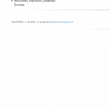
Φυλλάδες, Καρτέλες, Διάφορα
Έντυπα
A&G PAPER S.A. © 2025 | Created By
NOON Informatics SA