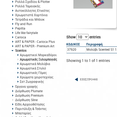
Ρολλά Σχεδίου & Plotter
Ρολλά Ταμειακής
Αυτοκόλλητες Ετικέτες
Χρωματιστά Χαρτόνια
Τετράδια και Μπλοκ
Fly and Run
Pepitta
Life like fairytale
Show
entries
Carioca
ART & PAPER - Carioca Plus
ΚΩΔΙΚΟΣ
Περιγραφή
ART & PAPER - Premium Art
37920
Μολύβι Scented S1 1
Scentos
Αρωματικοί Μαρκαδόροι
Αρωματικές Ξυλομπογιές
Showing 1 to 1 of 1 entries
Αρωματικά Μολύβια
Αρωματικά Στυλό
Αρωματικές Γόμες
Χρώματα χειροτεχνίας
ΕΠΙΣΤΡΟΦΗ
Σετ Ζωγραφικής
Όργανα γραφής
Διόρθωση Plumate
Διόρθωση Premium
Διόρθωση Sline
Είδη Αρχειοθέτησης
Περιτύλιξη & Τσάντες
Μπαταρίες