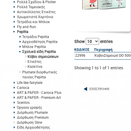
Ρολλά Σχεδίου & Plotter
Ρολλά Ταμειακής
Αυτοκόλλητες Ετικέτες
Χρωματιστά Χαρτόνια
Τετράδια και Μπλοκ
Fly and Run
Pepitta
Τετράδια Pepitta
Show
entries
Αρχειοθέτηση Pepitta
Μπλοκ Pepitta
ΚΩΔΙΚΟΣ
Περιγραφή
Σχολικά είδη Pepitta
22996
ΚύβοιΣημειώσ DO 500
Κύβοι σημειώσεων
Eτικέτες
Κασετίνα
Showing 1 to 1 of 1 entries
Plumate διορθωτικές
ταινίες Pepitta
Life like fairytale
Carioca
ΕΠΙΣΤΡΟΦΗ
ART & PAPER - Carioca Plus
ART & PAPER - Premium Art
Scentos
Όργανα γραφής
Διόρθωση Plumate
Διόρθωση Premium
Διόρθωση Sline
Είδη Αρχειοθέτησης