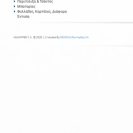
Περιτύλιξη & Τσάντες
Μπαταρίες
Φυλλάδες, Καρτέλες, Διάφορα
Έντυπα
A&G PAPER S.A. © 2025 | Created By
NOON Informatics SA