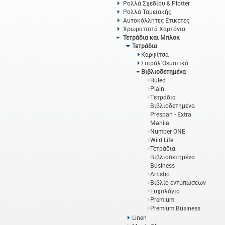
Ρολλά Σχεδίου & Plotter
Ρολλά Ταμειακής
Αυτοκόλλητες Ετικέτες
Χρωματιστά Χαρτόνια
Τετράδια και Μπλοκ
Τετράδια
Καρφίτσα
Σπιράλ Θεματικά
Βιβλιοδετημένα
Ruled
Plain
Tετράδια
Βιβλιοδετημένα
Prespan - Extra
Manila
Number ONE
Wild Life
Τετράδια
Βιβλιοδετημένα
Business
Artistic
Βιβλίο εντυπώσεων
Ευχολόγιο
Premium
Premium Business
Linen