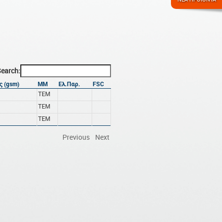
earch:
ς (gsm)
ΜΜ
Ελ.Παρ.
FSC
ΤΕΜ
ΤΕΜ
ΤΕΜ
Previous
Next