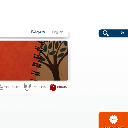
Ελληνικά
English
ΥΠΗΡΕΣΊΕΣ
ΕΝΈΡΓΕΙΑ
ΒΙΒΛΊΑ
k
ΝΕΑ ΠΡΟΪΟΝΤΑ