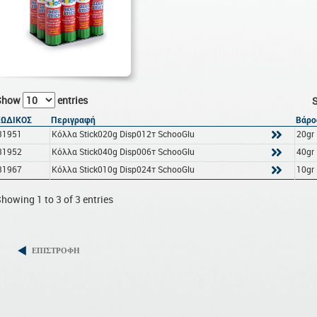
Show
entries
S
ΚΩΔΙΚΟΣ
Περιγραφή
Βάρο
31951
Κόλλα Stick020g Disp012τ SchooGlu
20gr
31952
Κόλλα Stick040g Disp006τ SchooGlu
40gr
31967
Κόλλα Stick010g Disp024τ SchooGlu
10gr
howing 1 to 3 of 3 entries
ΕΠΙΣΤΡΟΦΗ