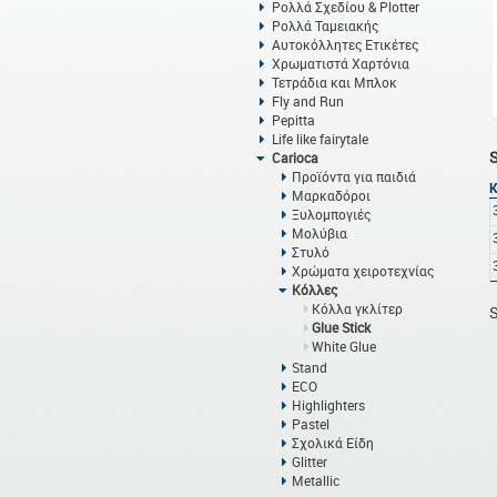
Ρολλά Σχεδίου & Plotter
Ρολλά Ταμειακής
Αυτοκόλλητες Ετικέτες
Χρωματιστά Χαρτόνια
Τετράδια και Μπλοκ
Fly and Run
Pepitta
Life like fairytale
Carioca
Προϊόντα για παιδιά
Μαρκαδόροι
Ξυλομπογιές
Μολύβια
Στυλό
Χρώματα χειροτεχνίας
Κόλλες
Κόλλα γκλίτερ
S
Glue Stick
White Glue
Stand
ECO
Highlighters
Pastel
Σχολικά Είδη
Glitter
Metallic