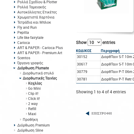
Ρολλά Σχεδίου & Plotter
Ρολλά Ταμειακής
Αυτοκόλλητες Ετικέτες
Χρωματιστά Χαρτόνια
Τετράδια και Μπλοκ
Fly and Run
Pepitta
Life like fairytale
Show
entries
Carioca
ART & PAPER - Carioca Plus
ΚΩΔΙΚΟΣ
Περιγραφή
ART & PAPER - Premium Art
30152
ΔιορθΤαιν S-T 10m 
Scentos
Όργανα γραφής
30617
ΔιορθΤαιν S-T 10m 
Διόρθωση Plumate
30779
ΔιορθΤαιν P-T 06m 
Διορθωτικά στυλό
Διορθωτικές Ταινίες
30781
ΔιορθΤαιν P-T Retr
Κοχλίας
Go Mini
Showing 1 to 4 of 4 entries
Clip it!
Click it!
2 way
Refill
Maxi
ΕΠΙΣΤΡΟΦΗ
Προθήκη
Διόρθωση Premium
Διόρθωση Sline