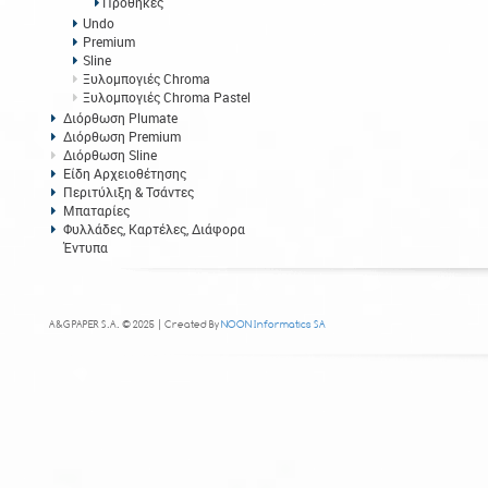
Προθήκες
Undo
Premium
Sline
Ξυλομπογιές Chroma
Ξυλομπογιές Chroma Pastel
Διόρθωση Plumate
Διόρθωση Premium
Διόρθωση Sline
Είδη Αρχειοθέτησης
Περιτύλιξη & Τσάντες
Μπαταρίες
Φυλλάδες, Καρτέλες, Διάφορα
Έντυπα
A&G PAPER S.A. © 2025 | Created By
NOON Informatics SA