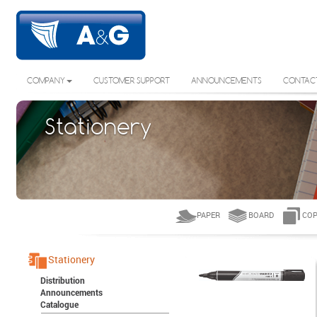
COMPANY
CUSTOMER SUPPORT
ANNOUNCEMENTS
CONTAC
Stationery
PAPER
BOARD
COP
Stationery
Distribution
Announcements
Catalogue