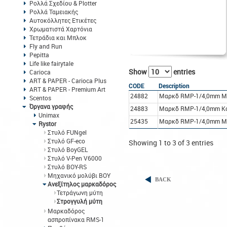
Ρολλά Σχεδίου & Plotter
Ρολλά Ταμειακής
Αυτοκόλλητες Ετικέτες
Χρωματιστά Χαρτόνια
Τετράδια και Μπλοκ
Fly and Run
Pepitta
Life like fairytale
Show
entries
Carioca
ART & PAPER - Carioca Plus
CODE
Description
ART & PAPER - Premium Art
24882
Μαρκδ RMP-1/4,0mm Μ
Scentos
Όργανα γραφής
24883
Μαρκδ RMP-1/4,0mm Κό
Unimax
25435
Μαρκδ RMP-1/4,0mm Μ
Rystor
Στυλό FUNgel
Στυλό GF-eco
Showing 1 to 3 of 3 entries
Στυλό BoyGEL
Στυλό V-Pen V6000
Στυλό BOY-RS
Μηχανικό μολύβι BOY
BACK
Ανεξίτηλος μαρκαδόρος
Τετράγωνη μύτη
Στρογγυλή μύτη
Μαρκαδόρος
ασπροπίνακα RMS-1