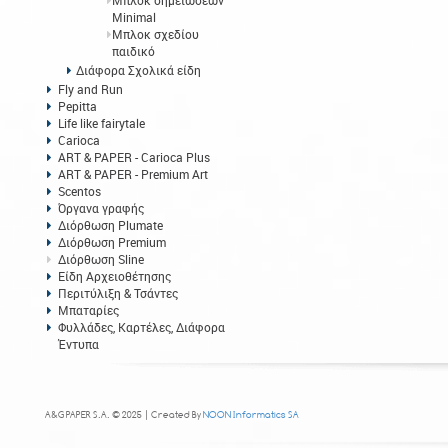
Μπλοκ σημειώσεων
Minimal
Μπλοκ σχεδίου
παιδικό
Διάφορα Σχολικά είδη
Fly and Run
Pepitta
Life like fairytale
Carioca
ART & PAPER - Carioca Plus
ART & PAPER - Premium Art
Scentos
Όργανα γραφής
Διόρθωση Plumate
Διόρθωση Premium
Διόρθωση Sline
Είδη Αρχειοθέτησης
Περιτύλιξη & Τσάντες
Μπαταρίες
Φυλλάδες, Καρτέλες, Διάφορα
Έντυπα
A&G PAPER S.A. © 2025 | Created By
NOON Informatics SA