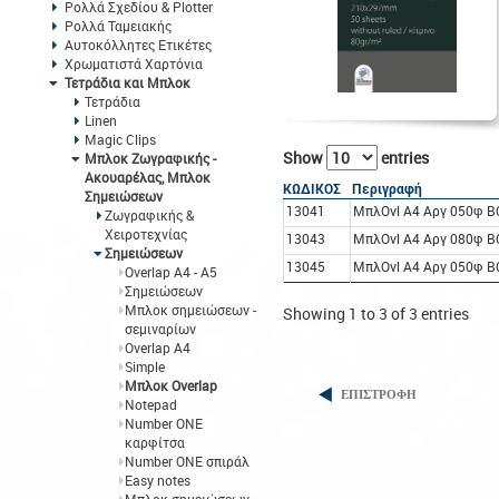
Ρολλά Σχεδίου & Plotter
Ρολλά Ταμειακής
Αυτοκόλλητες Ετικέτες
Χρωματιστά Χαρτόνια
Τετράδια και Μπλοκ
Τετράδια
Linen
Magic Clips
Show
entries
Μπλοκ Ζωγραφικής -
Ακουαρέλας, Μπλοκ
ΚΩΔΙΚΟΣ
Περιγραφή
Σημειώσεων
13041
ΜπλOvl A4 Αργ 050φ BO
Ζωγραφικής &
Χειροτεχνίας
13043
ΜπλOvl A4 Αργ 080φ BO
Σημειώσεων
13045
ΜπλOvl A4 Αργ 050φ BO
Overlap A4 - A5
Σημειώσεων
Μπλοκ σημειώσεων -
Showing 1 to 3 of 3 entries
σεμιναρίων
Overlap A4
Simple
Μπλοκ Overlap
ΕΠΙΣΤΡΟΦΗ
Notepad
Number ONE
καρφίτσα
Number ONE σπιράλ
Easy notes