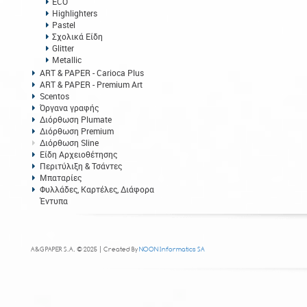
ECO
Highlighters
Pastel
Σχολικά Είδη
Glitter
Metallic
ART & PAPER - Carioca Plus
ART & PAPER - Premium Art
Scentos
Όργανα γραφής
Διόρθωση Plumate
Διόρθωση Premium
Διόρθωση Sline
Είδη Αρχειοθέτησης
Περιτύλιξη & Τσάντες
Μπαταρίες
Φυλλάδες, Καρτέλες, Διάφορα
Έντυπα
A&G PAPER S.A. © 2025 | Created By
NOON Informatics SA