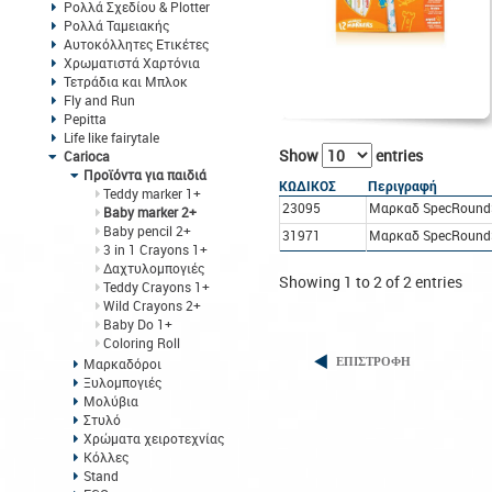
Ρολλά Σχεδίου & Plotter
Ρολλά Ταμειακής
Αυτοκόλλητες Ετικέτες
Χρωματιστά Χαρτόνια
Τετράδια και Μπλοκ
Fly and Run
Pepitta
Life like fairytale
Show
entries
Carioca
Προϊόντα για παιδιά
ΚΩΔΙΚΟΣ
Περιγραφή
Teddy marker 1+
23095
Μαρκαδ SpecRound
Baby marker 2+
Baby pencil 2+
31971
Μαρκαδ SpecRound
3 in 1 Crayons 1+
Δαχτυλομπογιές
Showing 1 to 2 of 2 entries
Teddy Crayons 1+
Wild Crayons 2+
Baby Do 1+
Coloring Roll
Μαρκαδόροι
ΕΠΙΣΤΡΟΦΗ
Ξυλομπογιές
Μολύβια
Στυλό
Χρώματα χειροτεχνίας
Κόλλες
Stand