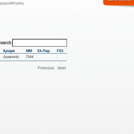
 αρχειοθέτησης
earch:
Χρώμα
ΜΜ
Ελ.Παρ.
FSC
Διαφανές
ΠΑΚ
Previous
Next