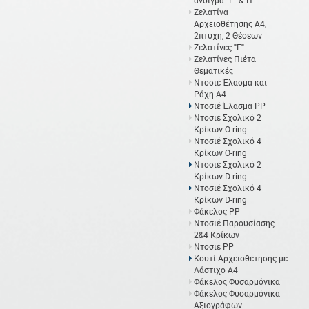
άνοιγμα "Γ" &"Π"
Ζελατίνα
Αρχειοθέτησης Α4,
2πτυχη, 2 Θέσεων
Ζελατίνες "Γ"
Ζελατίνες Πιέτα
Θεματικές
Ντοσιέ Έλασμα και
Ράχη Α4
Ντοσιέ Έλασμα PP
Ντοσιέ Σχολικό 2
Κρίκων O-ring
Ντοσιέ Σχολικό 4
Κρίκων O-ring
Ντοσιέ Σχολικό 2
Κρίκων D-ring
Ντοσιέ Σχολικό 4
Κρίκων D-ring
Φάκελος ΡΡ
Ντοσιέ Παρουσίασης
2&4 Κρίκων
Ντοσιέ PP
Κουτί Αρχειοθέτησης με
Λάστιχο Α4
Φάκελος Φυσαρμόνικα
Φάκελος Φυσαρμόνικα
Αξιογράφων