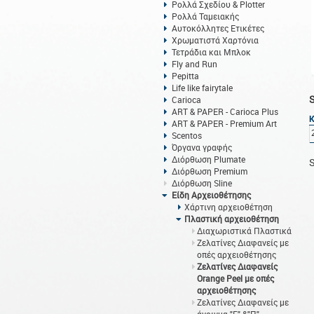
Ρολλά Σχεδίου & Plotter
Ρολλά Ταμειακής
Αυτοκόλλητες Ετικέτες
Χρωματιστά Χαρτόνια
Τετράδια και Μπλοκ
Fly and Run
Pepitta
Life like fairytale
Carioca
ART & PAPER - Carioca Plus
ART & PAPER - Premium Art
Scentos
Όργανα γραφής
Διόρθωση Plumate
S
Διόρθωση Premium
Διόρθωση Sline
Είδη Αρχειοθέτησης
Χάρτινη αρχειοθέτηση
Πλαστική αρχειοθέτηση
Διαχωριστικά Πλαστικά
Ζελατίνες Διαφανείς με
οπές αρχειοθέτησης
Ζελατίνες Διαφανείς
Orange Peel με οπές
αρχειοθέτησης
Ζελατίνες Διαφανείς με