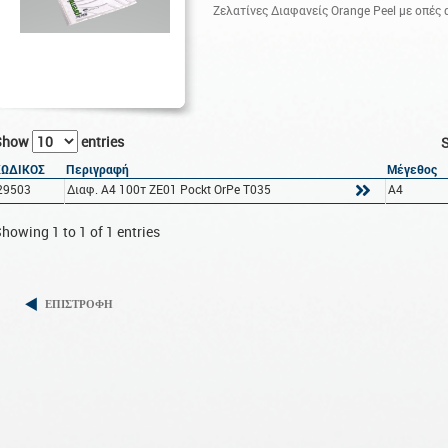
Ζελατίνες Διαφανείς Orange Peel με οπές
Show
entries
S
ΚΩΔΙΚΟΣ
Περιγραφή
Μέγεθος
29503
Διαφ. A4 100τ ZE01 Pockt OrPe T035
A4
howing 1 to 1 of 1 entries
ΕΠΙΣΤΡΟΦΗ