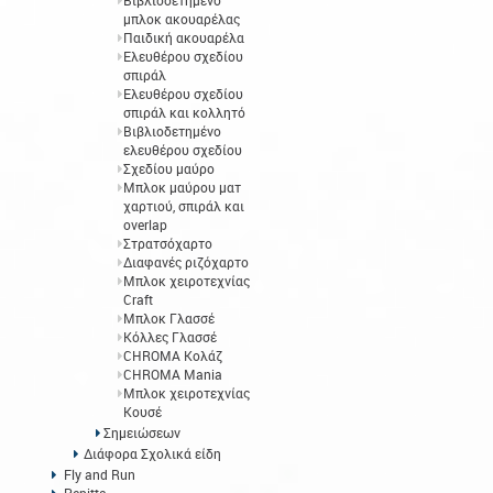
Βιβλιοδετημένο
μπλοκ ακουαρέλας
Παιδική ακουαρέλα
Ελευθέρου σχεδίου
σπιράλ
Ελευθέρου σχεδίου
σπιράλ και κολλητό
Βιβλιοδετημένο
ελευθέρου σχεδίου
Σχεδίου μαύρο
Μπλοκ μαύρου ματ
χαρτιού, σπιράλ και
overlap
Στρατσόχαρτο
Διαφανές ριζόχαρτο
Μπλοκ χειροτεχνίας
Craft
Μπλοκ Γλασσέ
Κόλλες Γλασσέ
CHROMA Κολάζ
CHROMA Mania
Μπλοκ χειροτεχνίας
Κουσέ
Σημειώσεων
Διάφορα Σχολικά είδη
Fly and Run