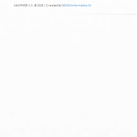
A&G PAPER S.A. © 2025 | Created By
NOON Informatics SA