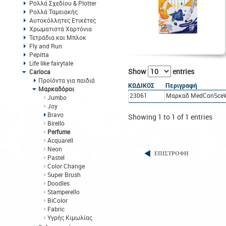
Ρολλά Σχεδίου & Plotter
Ρολλά Ταμειακής
Αυτοκόλλητες Ετικέτες
Χρωματιστά Χαρτόνια
Τετράδια και Μπλοκ
Fly and Run
Pepitta
Life like fairytale
Show
entries
Carioca
Προϊόντα για παιδιά
ΚΩΔΙΚΟΣ
Περιγραφή
Μαρκαδόροι
23061
Μαρκαδ MedConSceW
Jumbo
Joy
Bravo
Showing 1 to 1 of 1 entries
Birello
Perfume
Acquarell
Neon
ΕΠΙΣΤΡΟΦΗ
Pastel
Color Change
Super Brush
Doodles
Stamperello
BiColor
Fabric
Υγρής Κιμωλίας