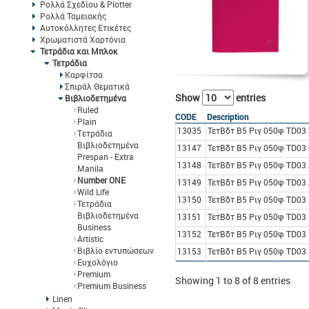
Ρολλά Σχεδίου & Plotter
Ρολλά Ταμειακής
Αυτοκόλλητες Ετικέτες
Χρωματιστά Χαρτόνια
Τετράδια και Μπλοκ
Τετράδια
Καρφίτσα
Σπιράλ Θεματικά
Show
entries
Βιβλιοδετημένα
Ruled
CODE
Description
Plain
13035
ΤετΒδτ B5 Ριγ 050φ TD03
Tετράδια
Βιβλιοδετημένα
13147
ΤετΒδτ B5 Ριγ 050φ TD03
Prespan - Extra
13148
ΤετΒδτ B5 Ριγ 050φ TD03
Manila
Number ONE
13149
ΤετΒδτ B5 Ριγ 050φ TD03
Wild Life
13150
ΤετΒδτ B5 Ριγ 050φ TD03
Τετράδια
Βιβλιοδετημένα
13151
ΤετΒδτ B5 Ριγ 050φ TD03
Business
13152
ΤετΒδτ B5 Ριγ 050φ TD0
Artistic
Βιβλίο εντυπώσεων
13153
ΤετΒδτ B5 Ριγ 050φ TD03
Ευχολόγιο
Premium
Showing 1 to 8 of 8 entries
Premium Business
Linen