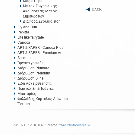
Magic Clips
Μπλοκ Ζωγραφικής -
BACK
Ακουαρέλας, Μπλοκ
Σημειώσεων
Διάφορα Σχολικά είδη
Fly and Run
Pepitta
Life like fairytale
Carioca
ART & PAPER - Carioca Plus
ART & PAPER - Premium Art
Scentos
Όργανα γραφής
Διόρθωση Plumate
Διόρθωση Premium
Διόρθωση Sline
Είδη Αρχειοθέτησης
Περιτύλιξη & Τσάντες
Μπαταρίες
Φυλλάδες, Καρτέλες, Διάφορα
Έντυπα
A&G PAPER S.A. © 2025 | Created By
NOON Informatics SA