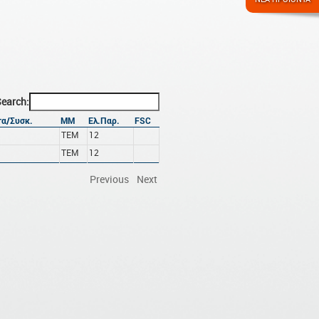
earch:
α/Συσκ.
ΜΜ
Ελ.Παρ.
FSC
ΤΕΜ
12
ΤΕΜ
12
Previous
Next