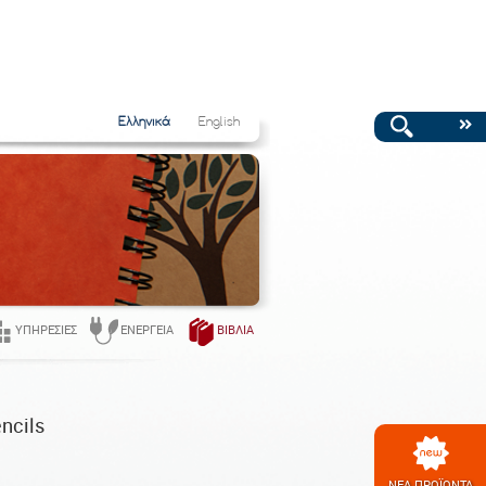
Ελληνικά
English
ΥΠΗΡΕΣΊΕΣ
ΕΝΈΡΓΕΙΑ
ΒΙΒΛΊΑ
ncils
ΝΕΑ ΠΡΟΪΟΝΤΑ