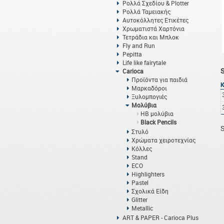
Ρολλά Σχεδίου & Plotter
Ρολλά Ταμειακής
Αυτοκόλλητες Ετικέτες
Χρωματιστά Χαρτόνια
Τετράδια και Μπλοκ
Fly and Run
Pepitta
Life like fairytale
Carioca
Προϊόντα για παιδιά
Μαρκαδόροι
Ξυλομπογιές
Μολύβια
HB μολύβια
Black Pencils
S
Στυλό
Χρώματα χειροτεχνίας
Κόλλες
Stand
ECO
Highlighters
Pastel
Σχολικά Είδη
Glitter
Metallic
ART & PAPER - Carioca Plus