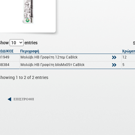
Show
entries
S
ΚΩΔΙΚΟΣ
Περιγραφή
Χρώματ
31949
Μολύβι HB Γραφίτη 12τεμ CaBlck
12
38384
Μολύβι HB Γραφίτη blisMx05τ CaBlck
5
howing 1 to 2 of 2 entries
ΕΠΙΣΤΡΟΦΗ