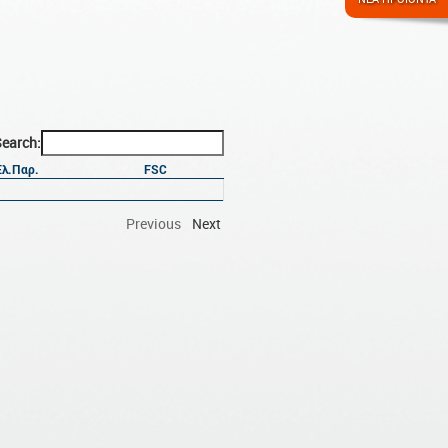
earch:
Ελ.Παρ.
FSC
Previous
Next