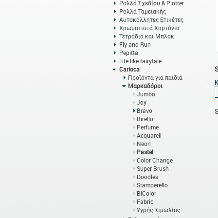
Ρολλά Σχεδίου & Plotter
Ρολλά Ταμειακής
Αυτοκόλλητες Ετικέτες
Χρωματιστά Χαρτόνια
Τετράδια και Μπλοκ
Fly and Run
Pepitta
Life like fairytale
Carioca
Προϊόντα για παιδιά
Μαρκαδόροι
Jumbo
Joy
Bravo
S
Birello
Perfume
Acquarell
Neon
Pastel
Color Change
Super Brush
Doodles
Stamperello
BiColor
Fabric
Υγρής Κιμωλίας