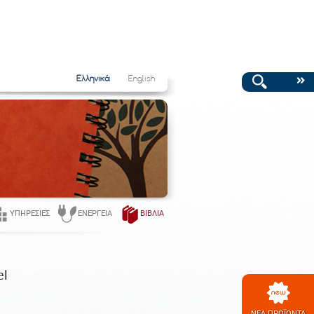
Ελληνικά
English
ΥΠΗΡΕΣΊΕΣ
ΕΝΈΡΓΕΙΑ
ΒΙΒΛΊΑ
el
ΝΕΑ ΠΡΟΪΟΝΤΑ