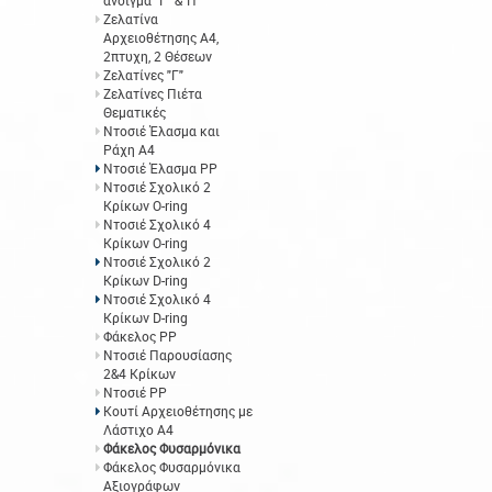
άνοιγμα "Γ" &"Π"
Ζελατίνα
Αρχειοθέτησης Α4,
2πτυχη, 2 Θέσεων
Ζελατίνες "Γ"
Ζελατίνες Πιέτα
Θεματικές
Ντοσιέ Έλασμα και
Ράχη Α4
Ντοσιέ Έλασμα PP
Ντοσιέ Σχολικό 2
Κρίκων O-ring
Ντοσιέ Σχολικό 4
Κρίκων O-ring
Ντοσιέ Σχολικό 2
Κρίκων D-ring
Ντοσιέ Σχολικό 4
Κρίκων D-ring
Φάκελος ΡΡ
Ντοσιέ Παρουσίασης
2&4 Κρίκων
Ντοσιέ PP
Κουτί Αρχειοθέτησης με
Λάστιχο Α4
Φάκελος Φυσαρμόνικα
Φάκελος Φυσαρμόνικα
Αξιογράφων