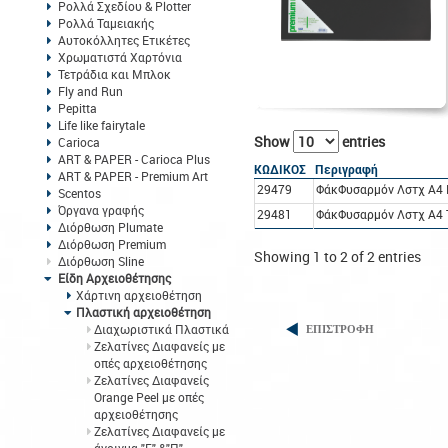
Ρολλά Σχεδίου & Plotter
Ρολλά Ταμειακής
Αυτοκόλλητες Ετικέτες
Χρωματιστά Χαρτόνια
Τετράδια και Μπλοκ
Fly and Run
Pepitta
Life like fairytale
Show
entries
Carioca
ART & PAPER - Carioca Plus
ΚΩΔΙΚΟΣ
Περιγραφή
ART & PAPER - Premium Art
29479
ΦάκΦυσαρμόν Λστχ A4
Scentos
Όργανα γραφής
29481
ΦάκΦυσαρμόν Λστχ A4 
Διόρθωση Plumate
Διόρθωση Premium
Showing 1 to 2 of 2 entries
Διόρθωση Sline
Είδη Αρχειοθέτησης
Χάρτινη αρχειοθέτηση
Πλαστική αρχειοθέτηση
Διαχωριστικά Πλαστικά
ΕΠΙΣΤΡΟΦΗ
Ζελατίνες Διαφανείς με
οπές αρχειοθέτησης
Ζελατίνες Διαφανείς
Orange Peel με οπές
αρχειοθέτησης
Ζελατίνες Διαφανείς με