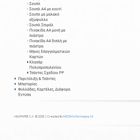
Σουπλ
Σουπλ Α4 με κουτί
Σουπλ με μαλακό
εξώφυλλο
Σουπλ Σπιράλ
Πινακίδα Α4 μονή με
πιάστρα
Πινακίδα Α4 διπλή με
πιάστρα
Θήκες Επαγγελματικών
Καρτών
Κλασέρ
Πολυπροπυλενίου
Τσάντες Σχεδίου PP
Περιτύλιξη & Τσάντες
Μπαταρίες
Φυλλάδες, Καρτέλες, Διάφορα
Έντυπα
A&G PAPER S.A. © 2025 | Created By
NOON Informatics SA