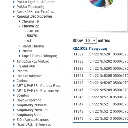
Ρολλά Σχεδίου & Plotter
Ρολλά Ταμειακής
Αυτοκόλλητες Ετικέτες
Χρωματιστά Χαρτόνια
Chroma 19
Chroma 22
70X100
50X70
Show
entries
A4
Stand Chroma
ΚΩΔΙΚΟΣ
Περιγραφή
Prisma
11337
Chr22 Nr:5201 0500x070
Χαρτί Τύπου Πάπυρος
Τετράδια και Μπλοκ
11338
Chr22 Nr:5202 0500x070
Fly and Run
11339
Chr22 Nr:5203 0500x07
Pepitta
11341
Chr22 Nr:5205 0500x07
Life like fairytale
Carioca
11343
Chr22 Nr:5207 0500x07
ART & PAPER - Carioca Plus
11345
Chr22 Nr:5209 0500x070
ART & PAPER - Premium Art
Scentos
11346
Chr22 Nr:5210 0500x070
Όργανα γραφής
11347
Chr22 Nr:5211 0500x07
Διόρθωση Plumate
Διόρθωση Premium
11348
Chr22 Nr:5212 0500x07
Διόρθωση Sline
11349
Chr22 Nr:5213 0500x07
Είδη Αρχειοθέτησης
Περιτύλιξη & Τσάντες