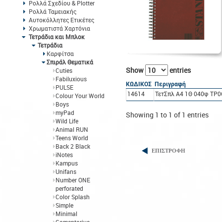
Ρολλά Σχεδίου & Plotter
Ρολλά Ταμειακής
Αυτοκόλλητες Ετικέτες
Χρωματιστά Χαρτόνια
Τετράδια και Μπλοκ
Τετράδια
Καρφίτσα
Σπιράλ Θεματικά
Show
entries
Cuties
Fabiluxious
ΚΩΔΙΚΟΣ
Περιγραφή
PULSE
14614
ΤετΣπλ A4 1Θ 040φ TP06
Colour Your World
Boys
myPad
Showing 1 to 1 of 1 entries
Wild Life
Animal RUN
Teens World
Back 2 Black
ΕΠΙΣΤΡΟΦΗ
iNotes
Kampus
Unifans
Number ONE
perforated
Color Splash
Simple
Minimal