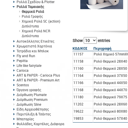
Ρολλά Σχεδίου & Plotter
Ρολλά Ταμειακής
Θερμικά Ρολά
Ρολά Γραφής
Χημικά Ρολά SC (action)
Διπλότυπα
Χημικά Ρολά NCR
Διπλότυπα
Show
entries
Αυτοκόλλητες Ετικέτες
Χρωματιστά Χαρτόνια
ΚΩΔΙΚΟΣ
Περιγραφή
Τετράδια και Μπλοκ
11157
Ρολό Χημικό 57mmX
Fly and Run
Pepitta
11158
Ρολό Θερμικό 28X40
Life like fairytale
11160
Ρολό Θερμικό 28X50
Carioca
ART & PAPER - Carioca Plus
11164
Ρολό Θερμικό 37X50
ART & PAPER - Premium Art
11166
Ρολό Θερμικό 44X50
Scentos
Όργανα γραφής
11168
Ρολό Θερμικό 44X70
Διόρθωση Plumate
11180
Ρολό Θερμικό 79X75
Διόρθωση Premium
11202
Ρολό Θερμικό 28X60
Διόρθωση Sline
Είδη Αρχειοθέτησης
19622
Ρολό Θερμικό 80X80
Περιτύλιξη & Τσάντες
19853
Ρολό Θερμικό 57X40
Μπαταρίες
Φυλλάδες, Καρτέλες, Διάφορα