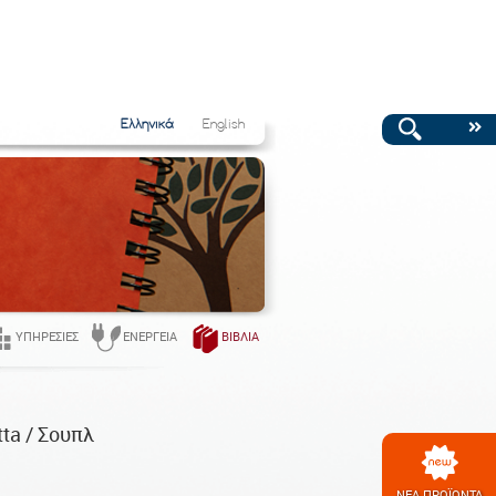
Ελληνικά
English
ΥΠΗΡΕΣΊΕΣ
ΕΝΈΡΓΕΙΑ
ΒΙΒΛΊΑ
tta / Σουπλ
ΝΕΑ ΠΡΟΪΟΝΤΑ