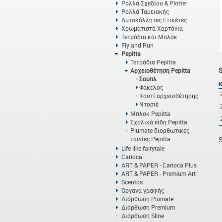
Ρολλά Σχεδίου & Plotter
Ρολλά Ταμειακής
Αυτοκόλλητες Ετικέτες
Χρωματιστά Χαρτόνια
Τετράδια και Μπλοκ
Fly and Run
Pepitta
Τετράδια Pepitta
Αρχειοθέτηση Pepitta
Σουπλ
Φάκελος
Κουτί αρχειοθέτησης
Ντοσιέ
Μπλοκ Pepitta
Σχολικά είδη Pepitta
Plumate διορθωτικές
ταινίες Pepitta
S
Life like fairytale
Carioca
ART & PAPER - Carioca Plus
ART & PAPER - Premium Art
Scentos
Όργανα γραφής
Διόρθωση Plumate
Διόρθωση Premium
Διόρθωση Sline