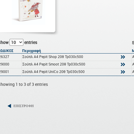
Show
entries
S
ΚΩΔΙΚΟΣ
Περιγραφή
26327
Σούπλ Α4 Pepit Shop 20θ Tp030c500
29000
Σούπλ Α4 Pepit Smoot 20θ Tp030c500
29001
Σούπλ Α4 Pepit UniCo 20θ Tp030c500
howing 1 to 3 of 3 entries
ΕΠΙΣΤΡΟΦΗ