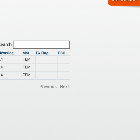
earch:
Μέγεθος
ΜΜ
Ελ.Παρ.
FSC
A4
ΤΕΜ
A4
ΤΕΜ
A4
ΤΕΜ
Previous
Next