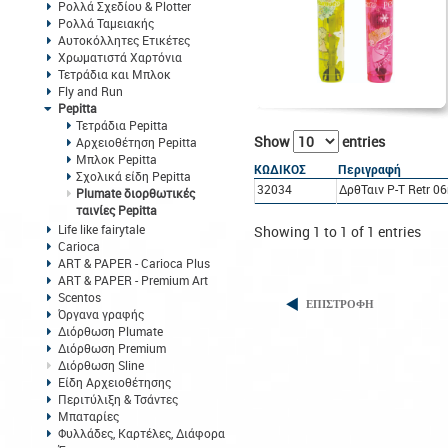
Ρολλά Σχεδίου & Plotter
Ρολλά Ταμειακής
Αυτοκόλλητες Ετικέτες
Χρωματιστά Χαρτόνια
Τετράδια και Μπλοκ
Fly and Run
Pepitta
Τετράδια Pepitta
Show
entries
Αρχειοθέτηση Pepitta
Μπλοκ Pepitta
ΚΩΔΙΚΟΣ
Περιγραφή
Σχολικά είδη Pepitta
32034
ΔρθΤαιν P-T Retr 0
Plumate διορθωτικές
ταινίες Pepitta
Life like fairytale
Showing 1 to 1 of 1 entries
Carioca
ART & PAPER - Carioca Plus
ART & PAPER - Premium Art
Scentos
ΕΠΙΣΤΡΟΦΗ
Όργανα γραφής
Διόρθωση Plumate
Διόρθωση Premium
Διόρθωση Sline
Είδη Αρχειοθέτησης
Περιτύλιξη & Τσάντες
Μπαταρίες
Φυλλάδες, Καρτέλες, Διάφορα