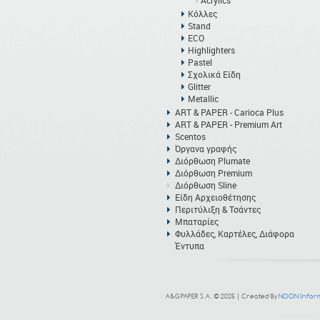
Acrylics
Κόλλες
Stand
ECO
Highlighters
Pastel
Σχολικά Είδη
Glitter
Metallic
ART & PAPER - Carioca Plus
ART & PAPER - Premium Art
Scentos
Όργανα γραφής
Διόρθωση Plumate
Διόρθωση Premium
Διόρθωση Sline
Είδη Αρχειοθέτησης
Περιτύλιξη & Τσάντες
Μπαταρίες
Φυλλάδες, Καρτέλες, Διάφορα
Έντυπα
A&G PAPER S.A. © 2025 | Created By
NOON Inform