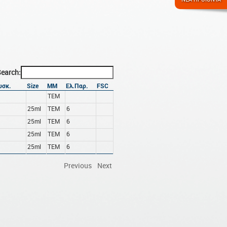
earch:
υσκ.
Size
ΜΜ
Ελ.Παρ.
FSC
ΤΕΜ
25ml
ΤΕΜ
6
25ml
ΤΕΜ
6
25ml
ΤΕΜ
6
25ml
ΤΕΜ
6
Previous
Next