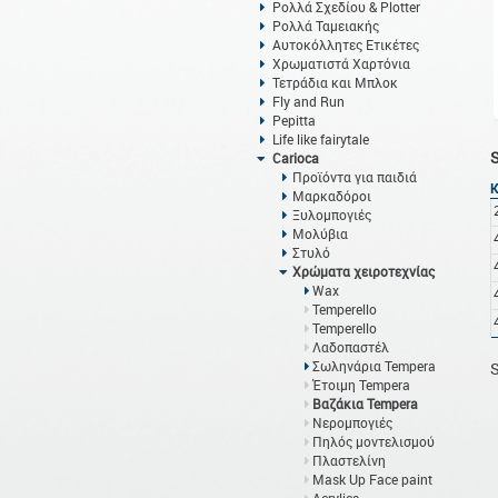
Ρολλά Σχεδίου & Plotter
Ρολλά Ταμειακής
Αυτοκόλλητες Ετικέτες
Χρωματιστά Χαρτόνια
Τετράδια και Μπλοκ
Fly and Run
Pepitta
Life like fairytale
Carioca
Προϊόντα για παιδιά
Μαρκαδόροι
Ξυλομπογιές
Μολύβια
Στυλό
Χρώματα χειροτεχνίας
Wax
Temperello
Temperello
Λαδοπαστέλ
Σωληνάρια Tempera
S
Έτοιμη Tempera
Βαζάκια Tempera
Νερομπογιές
Πηλός μοντελισμού
Πλαστελίνη
Mask Up Face paint