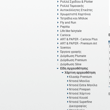
Ρολλά Σχεδίου & Plotter
Ρολλά Ταμειακής
Αυτοκόλλητες Ετικέτες
Χρωματιστά Χαρτόνια
Τετράδια και Μπλοκ
Fly and Run
Pepitta
Life like fairytale
Carioca
ART & PAPER - Carioca Plus
ART & PAPER - Premium Art
Scentos
Όργανα γραφής
Διόρθωση Plumate
Διόρθωση Premium
Διόρθωση Sline
Είδη Αρχειοθέτησης
Χάρτινη αρχειοθέτηση
Κλασέρ Premium
Nτοσιέ Μανίλα
Ντοσιέ Extra Μανίλα
Ντοσιέ Prespan
Ντοσιέ Χάρτινο
S
Ντοσιέ Κουσέ
Ντοσιέ Superfine
Δικογραφίας