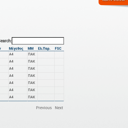
earch:
ν
Μέγεθος
ΜΜ
Ελ.Παρ.
FSC
A4
ΠΑΚ
A4
ΠΑΚ
A4
ΠΑΚ
A4
ΠΑΚ
A4
ΠΑΚ
A4
ΠΑΚ
A4
ΠΑΚ
Previous
Next