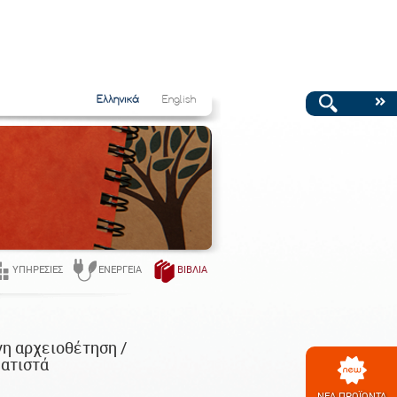
Ελληνικά
English
ΥΠΗΡΕΣΊΕΣ
ΕΝΈΡΓΕΙΑ
ΒΙΒΛΊΑ
νη αρχειοθέτηση /
ατιστά
ΝΕΑ ΠΡΟΪΟΝΤΑ