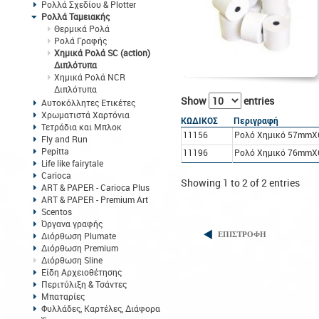
Ρολλά Σχεδίου & Plotter
Ρολλά Ταμειακής
Θερμικά Ρολά
Ρολά Γραφής
Χημικά Ρολά SC (action)
Διπλότυπα
Χημικά Ρολά NCR
Διπλότυπα
Show
entries
Αυτοκόλλητες Ετικέτες
Χρωματιστά Χαρτόνια
ΚΩΔΙΚΟΣ
Περιγραφή
Τετράδια και Μπλοκ
11156
Ρολό Χημικό 57mmX
Fly and Run
Pepitta
11196
Ρολό Χημικό 76mmX
Life like fairytale
Carioca
Showing 1 to 2 of 2 entries
ART & PAPER - Carioca Plus
ART & PAPER - Premium Art
Scentos
Όργανα γραφής
Διόρθωση Plumate
ΕΠΙΣΤΡΟΦΗ
Διόρθωση Premium
Διόρθωση Sline
Είδη Αρχειοθέτησης
Περιτύλιξη & Τσάντες
Μπαταρίες
Φυλλάδες, Καρτέλες, Διάφορα