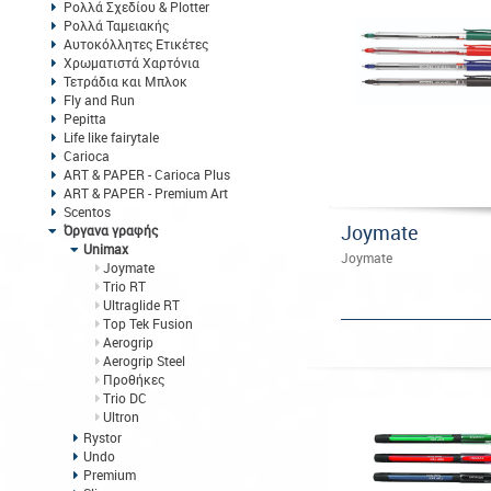
Ρολλά Σχεδίου & Plotter
Ρολλά Ταμειακής
Αυτοκόλλητες Ετικέτες
Χρωματιστά Χαρτόνια
Τετράδια και Μπλοκ
Fly and Run
Pepitta
Life like fairytale
Carioca
ART & PAPER - Carioca Plus
ART & PAPER - Premium Art
Scentos
Joymate
Όργανα γραφής
Unimax
Joymate
Joymate
Trio RT
Ultraglide RT
Top Tek Fusion
Aerogrip
Aerogrip Steel
Προθήκες
Trio DC
Ultron
Rystor
Undo
Premium