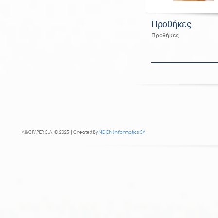
Προθήκες
Προθήκες
A&G PAPER S.A. © 2025 | Created By
NOON Informatics SA