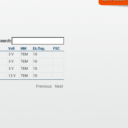
earch:
ς
Volt
ΜΜ
Ελ.Παρ.
FSC
3 V
ΤΕΜ
10
3 V
ΤΕΜ
10
3 V
ΤΕΜ
10
12 V
ΤΕΜ
10
Previous
Next