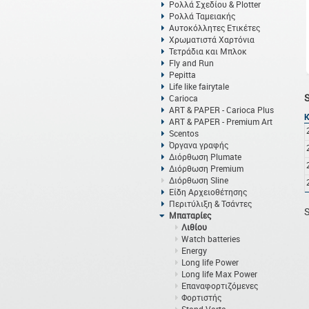
Ρολλά Σχεδίου & Plotter
Ρολλά Ταμειακής
Αυτοκόλλητες Ετικέτες
Χρωματιστά Χαρτόνια
Τετράδια και Μπλοκ
Fly and Run
Pepitta
Life like fairytale
Carioca
ART & PAPER - Carioca Plus
ART & PAPER - Premium Art
Scentos
Όργανα γραφής
Διόρθωση Plumate
Διόρθωση Premium
Διόρθωση Sline
Είδη Αρχειοθέτησης
Περιτύλιξη & Τσάντες
S
Μπαταρίες
Λιθίου
Watch batteries
Energy
Long life Power
Long life Max Power
Eπαναφορτιζόμενες
Φορτιστής