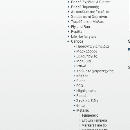
Ρολλά Σχεδίου & Plotter
Ρολλά Ταμειακής
Αυτοκόλλητες Ετικέτες
Χρωματιστά Χαρτόνια
Τετράδια και Μπλοκ
Fly and Run
Pepitta
Life like fairytale
Carioca
Προϊόντα για παιδιά
Μαρκαδόροι
Ξυλομπογιές
Μολύβια
Στυλό
S
Χρώματα χειροτεχνίας
Κόλλες
Stand
ECO
Highlighters
Pastel
Σχολικά Είδη
Glitter
Metallic
Temperello
Έτοιμη Tempera
Markers Fine tip