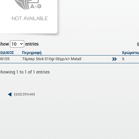
Show
entries
S
ΚΩΔΙΚΟΣ
Περιγραφή
Χρώματα/
36105
Τέμπερ Stick 010gr 06χρ/κτ Metall
6
howing 1 to 1 of 1 entries
ΕΠΙΣΤΡΟΦΗ