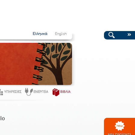
Ελληνικά
English
ΥΠΗΡΕΣΊΕΣ
ΕΝΈΡΓΕΙΑ
ΒΙΒΛΊΑ
lo
ΝΕΑ ΠΡΟΪΟΝΤΑ