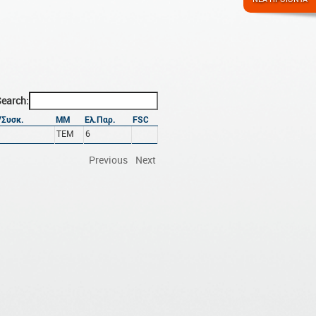
earch:
Συσκ.
ΜΜ
Ελ.Παρ.
FSC
ΤΕΜ
6
Previous
Next