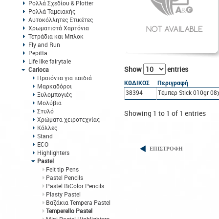
Ρολλά Σχεδίου & Plotter
Ρολλά Ταμειακής
Αυτοκόλλητες Ετικέτες
Χρωματιστά Χαρτόνια
Τετράδια και Μπλοκ
Fly and Run
Pepitta
Life like fairytale
Show
entries
Carioca
Προϊόντα για παιδιά
ΚΩΔΙΚΟΣ
Περιγραφή
Μαρκαδόροι
38394
Τέμπερ Stick 010gr 08
Ξυλομπογιές
Μολύβια
Στυλό
Showing 1 to 1 of 1 entries
Χρώματα χειροτεχνίας
Κόλλες
Stand
ECO
ΕΠΙΣΤΡΟΦΗ
Highlighters
Pastel
Felt tip Pens
Pastel Pencils
Pastel BiColor Pencils
Plasty Pastel
Βαζάκια Tempera Pastel
Temperello Pastel