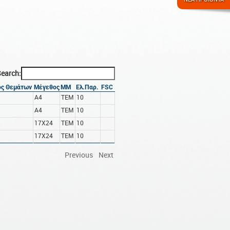
earch:
ός Θεμάτων
Μέγεθος
ΜΜ
Ελ.Παρ.
FSC
A4
ΤΕΜ
10
A4
ΤΕΜ
10
17X24
ΤΕΜ
10
17X24
ΤΕΜ
10
Previous
Next