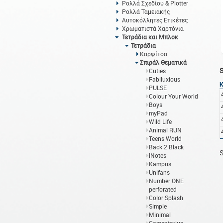
Ρολλά Σχεδίου & Plotter
Ρολλά Ταμειακής
Αυτοκόλλητες Ετικέτες
Χρωματιστά Χαρτόνια
Τετράδια και Μπλοκ
Τετράδια
Καρφίτσα
Σπιράλ Θεματικά
Cuties
Fabiluxious
PULSE
Colour Your World
Boys
myPad
Wild Life
Animal RUN
Teens World
Back 2 Black
S
iNotes
Kampus
Unifans
Number ONE
perforated
Color Splash
Simple
Minimal