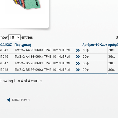
Show
entries
S
ΚΩΔΙΚΟΣ
Περιγραφή
Αριθμός Φύλλων
Αριθμ
41045
ΤετΣπλ A4 2Θ 060φ TP43 10τ Nu1Pstl
60φ.
2θεμ.
41046
ΤετΣπλ A4 3Θ 090φ TP43 10τ Nu1Pstl
90φ.
3Θεμ.
41047
ΤετΣπλ B5 2Θ 060φ TP43 10τ Nu1Pstl
60φ.
2θεμ.
41048
ΤετΣπλ B5 3Θ 090φ TP43 10τ Nu1Pstl
90φ.
3Θεμ.
howing 1 to 4 of 4 entries
ΕΠΙΣΤΡΟΦΗ