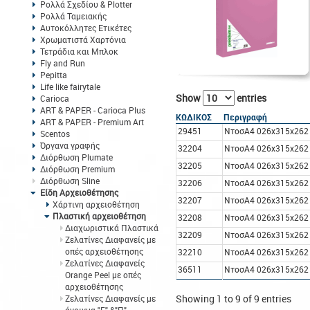
Ρολλά Σχεδίου & Plotter
Ρολλά Ταμειακής
Αυτοκόλλητες Ετικέτες
Χρωματιστά Χαρτόνια
Τετράδια και Μπλοκ
Fly and Run
Pepitta
Life like fairytale
Show
entries
Carioca
ART & PAPER - Carioca Plus
ΚΩΔΙΚΟΣ
Περιγραφή
ART & PAPER - Premium Art
29451
ΝτοσA4 026x315x262 
Scentos
Όργανα γραφής
32204
ΝτοσA4 026x315x262
Διόρθωση Plumate
32205
ΝτοσA4 026x315x262 
Διόρθωση Premium
Διόρθωση Sline
32206
ΝτοσA4 026x315x262 
Είδη Αρχειοθέτησης
32207
ΝτοσA4 026x315x262 
Χάρτινη αρχειοθέτηση
Πλαστική αρχειοθέτηση
32208
ΝτοσA4 026x315x262 
Διαχωριστικά Πλαστικά
32209
ΝτοσA4 026x315x262 
Ζελατίνες Διαφανείς με
οπές αρχειοθέτησης
32210
ΝτοσA4 026x315x262 
Ζελατίνες Διαφανείς
36511
ΝτοσΑ4 026x315x262
Orange Peel με οπές
αρχειοθέτησης
Showing 1 to 9 of 9 entries
Ζελατίνες Διαφανείς με