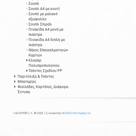
Σουπλ
Σουπλ Α4 με κουτί
Σουπλ με μαλακό
εξώφυλλο
Σουπλ Σπιράλ
Πινακίδα Α4 μονή με
πιάστρα
Πινακίδα Α4 διπλή με
πιάστρα
Θήκες Επαγγελματικών
Καρτών
Κλασέρ
Πολυπροπυλενίου
Τσάντες Σχεδίου PP
Περιτύλιξη & Τσάντες
Μπαταρίες
Φυλλάδες, Καρτέλες, Διάφορα
Έντυπα
A&G PAPER S.A. © 2025 | Created By
NOON Informatics SA