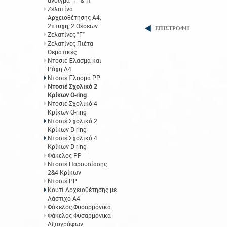
άνοιγμα "Γ" &"Π"
Ζελατίνα
Αρχειοθέτησης Α4,
2πτυχη, 2 Θέσεων
ΕΠΙΣΤΡΟΦΗ
Ζελατίνες "Γ"
Ζελατίνες Πιέτα
Θεματικές
Ντοσιέ Έλασμα και
Ράχη Α4
Ντοσιέ Έλασμα PP
Ντοσιέ Σχολικό 2
Κρίκων O-ring
Ντοσιέ Σχολικό 4
Κρίκων O-ring
Ντοσιέ Σχολικό 2
Κρίκων D-ring
Ντοσιέ Σχολικό 4
Κρίκων D-ring
Φάκελος ΡΡ
Ντοσιέ Παρουσίασης
2&4 Κρίκων
Ντοσιέ PP
Κουτί Αρχειοθέτησης με
Λάστιχο Α4
Φάκελος Φυσαρμόνικα
Φάκελος Φυσαρμόνικα
Αξιογράφων