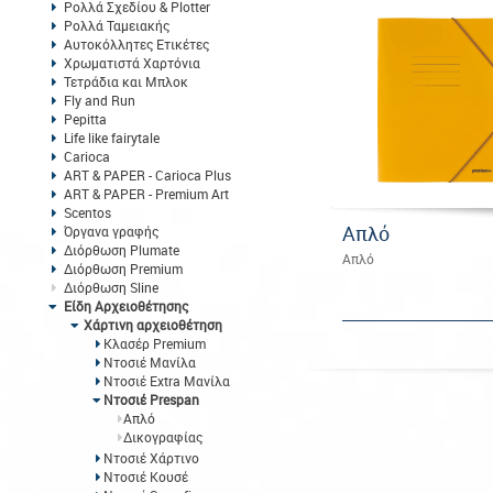
Ρολλά Σχεδίου & Plotter
Ρολλά Ταμειακής
Αυτοκόλλητες Ετικέτες
Χρωματιστά Χαρτόνια
Τετράδια και Μπλοκ
Fly and Run
Pepitta
Life like fairytale
Carioca
ART & PAPER - Carioca Plus
ART & PAPER - Premium Art
Scentos
Απλό
Όργανα γραφής
Διόρθωση Plumate
Απλό
Διόρθωση Premium
Διόρθωση Sline
Είδη Αρχειοθέτησης
Χάρτινη αρχειοθέτηση
Κλασέρ Premium
Nτοσιέ Μανίλα
Ντοσιέ Extra Μανίλα
Ντοσιέ Prespan
Απλό
Δικογραφίας
Ντοσιέ Χάρτινο
Ντοσιέ Κουσέ