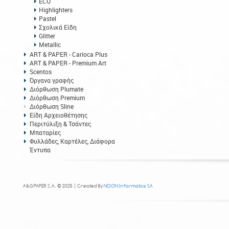
ECO
Highlighters
Pastel
Σχολικά Είδη
Glitter
Metallic
ART & PAPER - Carioca Plus
ART & PAPER - Premium Art
Scentos
Όργανα γραφής
Διόρθωση Plumate
Διόρθωση Premium
Διόρθωση Sline
Είδη Αρχειοθέτησης
Περιτύλιξη & Τσάντες
Μπαταρίες
Φυλλάδες, Καρτέλες, Διάφορα
Έντυπα
A&G PAPER S.A. © 2025 | Created By
NOON Informatics SA