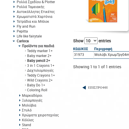
Ρολλά Σχεδίου & Plotter
Ρολλά Ταμειακής
Αυτοκόλλητες Ετικέτες
Χρωματιστά Χαρτόνια
Τετράδια και Μπλοκ
Fly and Run
Pepitta
Life like fairytale
Show
entries
Carioca
Προϊόντα για παιδιά
ΚΩΔΙΚΟΣ
Περιγραφή
Teddy marker 1+
31973
Μολύβι ΧρωμΤργ04m
Baby marker 2+
Baby pencil 2+
3 in 1 Crayons 1+
Showing 1 to 1 of 1 entries
Δαχτυλομπογιές
Teddy Crayons 1+
Wild Crayons 2+
Baby Do 1+
ΕΠΙΣΤΡΟΦΗ
Coloring Roll
Μαρκαδόροι
Ξυλομπογιές
Μολύβια
Στυλό
Χρώματα χειροτεχνίας
Κόλλες
Stand