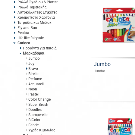
Ρολλά Σχεδίου & Plotter
Ρολλά Ταμειακής
Αυτοκόλλητες Ετικέτες
Χρωματιστά Χαρτόνια
Τετράδια και Μπλοκ
Fly and Run
Pepitta
Life like fairytale
Carioca
Προϊόντα για παιδιά
Μαρκαδόροι
Jumbo
Jumbo
Joy
Bravo
Jumbo
Birello
Perfume
Acquarell
Neon
Pastel
Color Change
Super Brush
Doodles
Stamperello
BiColor
Fabric
Υγρής Κιμωλίας