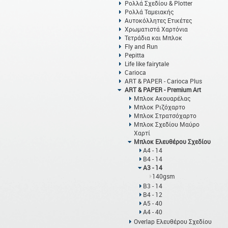
Ρολλά Σχεδίου & Plotter
Ρολλά Ταμειακής
Αυτοκόλλητες Ετικέτες
Χρωματιστά Χαρτόνια
Τετράδια και Μπλοκ
Fly and Run
Pepitta
Life like fairytale
Carioca
ART & PAPER - Carioca Plus
ART & PAPER - Premium Art
Μπλοκ Ακουαρέλας
Μπλοκ Ριζόχαρτο
Μπλοκ Στρατσόχαρτο
Μπλοκ Σχεδίου Μαύρο
Χαρτί
Μπλοκ Ελευθέρου Σχεδίου
Α4 - 14
Β4 - 14
Α3 - 14
140gsm
Β3 - 14
Β4 - 12
Α5 - 40
Α4 - 40
Overlap Ελευθέρου Σχεδίου