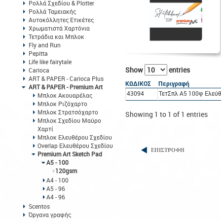
Ρολλά Σχεδίου & Plotter
Ρολλά Ταμειακής
Αυτοκόλλητες Ετικέτες
Χρωματιστά Χαρτόνια
Τετράδια και Μπλοκ
Fly and Run
Pepitta
Life like fairytale
Show
entries
Carioca
ART & PAPER - Carioca Plus
ΚΩΔΙΚΟΣ
Περιγραφή
ART & PAPER - Premium Art
43094
ΤετΣπλ A5 100φ Ελεύθ
Μπλοκ Ακουαρέλας
Μπλοκ Ριζόχαρτο
Μπλοκ Στρατσόχαρτο
Showing 1 to 1 of 1 entries
Μπλοκ Σχεδίου Μαύρο
Χαρτί
Μπλοκ Ελευθέρου Σχεδίου
Overlap Ελευθέρου Σχεδίου
ΕΠΙΣΤΡΟΦΗ
Premium Art Sketch Pad
Α5 - 100
120gsm
Α4 - 100
Α5 - 96
Α4 - 96
Scentos
Όργανα γραφής