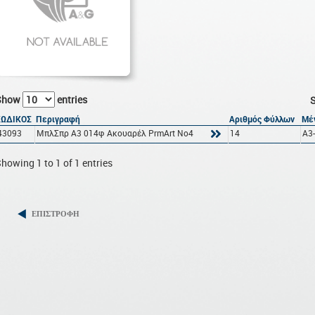
Show
entries
S
ΚΩΔΙΚΟΣ
Περιγραφή
Αριθμός Φύλλων
Μέ
43093
ΜπλΣπρ A3 014φ Ακουαρέλ PrmArt Νο4
14
A3
howing 1 to 1 of 1 entries
ΕΠΙΣΤΡΟΦΗ