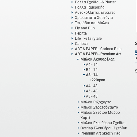
Ρολλά Σχεδίου & Plotter
Ρολλά Ταμειακής
Αυτοκόλλητες Ετικέτες
Χρωματιστά Χαρτόνια
Τετράδια και Μπλοκ
Fly and Run
Pepitta
Life like fairytale
Carioca
ART & PAPER - Carioca Plus
ART & PAPER - Premium Art
Μπλοκ Ακουαρέλας
Α4 - 14
Β4 - 14
S
Α3 - 14
220gsm
Α4 - 48
Α5 - 48
Α3 - 48
Μπλοκ Ριζόχαρτο
Μπλοκ Στρατσόχαρτο
Μπλοκ Σχεδίου Μαύρο
Χαρτί
Μπλοκ Ελευθέρου Σχεδίου
Overlap Ελευθέρου Σχεδίου
Premium Art Sketch Pad