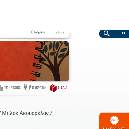
Ελληνικά
English
ΥΠΗΡΕΣΊΕΣ
ΕΝΈΡΓΕΙΑ
ΒΙΒΛΊΑ
/ Μπλοκ Ακουαρέλας /
ΝΕΑ ΠΡΟΪΟΝΤΑ