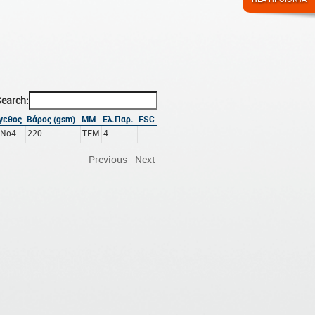
earch:
γεθος
Βάρος (gsm)
ΜΜ
Ελ.Παρ.
FSC
-No4
220
ΤΕΜ
4
Previous
Next