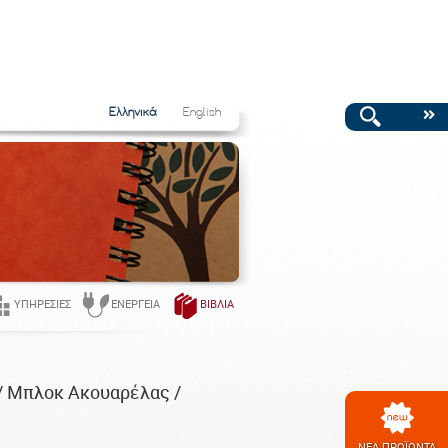
Ελληνικά
English
ΥΠΗΡΕΣΊΕΣ
ΕΝΈΡΓΕΙΑ
ΒΙΒΛΊΑ
/ Μπλοκ Ακουαρέλας /
ΝΕΑ ΠΡΟΪΟΝΤΑ