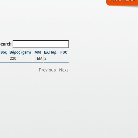
earch:
εθος
Βάρος (gsm)
ΜΜ
Ελ.Παρ.
FSC
220
ΤΕΜ
2
Previous
Next