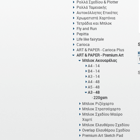
Ρολλά Σχεδίου & Plotter
Ρολλά Ταμειακής
Αυτοκόλλητες Ετικέτες
Χρωματιστά Χαρτόνια
Τετράδια και Μπλοκ
Fly and Run
Pepitta
Life like fairytale
Carioca
ART & PAPER - Carioca Plus
ART & PAPER - Premium Art
Μπλοκ Ακουαρέλας
Α4 - 14
Β4 - 14
S
Α3 - 14
Α4 - 48
Α5 - 48
Α3 - 48
220gsm
Μπλοκ Ριζόχαρτο
Μπλοκ Στρατσόχαρτο
Μπλοκ Σχεδίου Μαύρο
Χαρτί
Μπλοκ Ελευθέρου Σχεδίου
Overlap Ελευθέρου Σχεδίου
Premium Art Sketch Pad