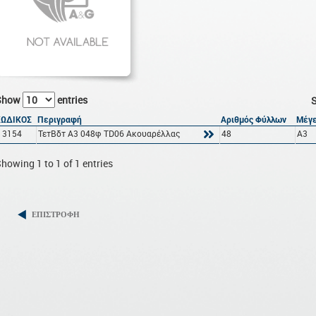
Show
entries
S
ΚΩΔΙΚΟΣ
Περιγραφή
Αριθμός Φύλλων
Μέγ
13154
ΤετΒδτ A3 048φ TD06 Ακουαρέλλας
48
A3
howing 1 to 1 of 1 entries
ΕΠΙΣΤΡΟΦΗ