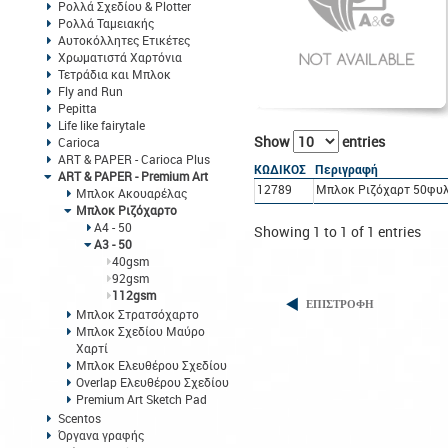
Ρολλά Σχεδίου & Plotter
Ρολλά Ταμειακής
Αυτοκόλλητες Ετικέτες
Χρωματιστά Χαρτόνια
Τετράδια και Μπλοκ
Fly and Run
Pepitta
Life like fairytale
Show
entries
Carioca
ART & PAPER - Carioca Plus
ΚΩΔΙΚΟΣ
Περιγραφή
ART & PAPER - Premium Art
12789
Μπλοκ Ριζόχαρτ 50φυ
Μπλοκ Ακουαρέλας
Μπλοκ Ριζόχαρτο
Α4 - 50
Showing 1 to 1 of 1 entries
Α3 - 50
40gsm
92gsm
112gsm
ΕΠΙΣΤΡΟΦΗ
Μπλοκ Στρατσόχαρτο
Μπλοκ Σχεδίου Μαύρο
Χαρτί
Μπλοκ Ελευθέρου Σχεδίου
Overlap Ελευθέρου Σχεδίου
Premium Art Sketch Pad
Scentos
Όργανα γραφής