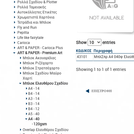
Ρολλά Σχεδίου & Plotter
Ρολλά Ταμειακής
Αυτοκόλλητες Ετικέτες
Χρωματιστά Χαρτόνια
Τετράδια και Μπλοκ
Fly and Run
Pepitta
Life like fairytale
Show
entries
Carioca
ART & PAPER - Carioca Plus
ΚΩΔΙΚΟΣ
Περιγραφή
ART & PAPER - Premium Art
43101
ΜπλΣπρ A4 040φ Ελεύθ.
Μπλοκ Ακουαρέλας
Μπλοκ Ριζόχαρτο
Μπλοκ Στρατσόχαρτο
Showing 1 to 1 of 1 entries
Μπλοκ Σχεδίου Μαύρο
Χαρτί
Μπλοκ Ελευθέρου Σχεδίου
Α4 - 14
ΕΠΙΣΤΡΟΦΗ
Β4 - 14
Α3 - 14
Β3 - 14
Β4 - 12
Α5 - 40
Α4 - 40
120gsm
Overlap Ελευθέρου Σχεδίου