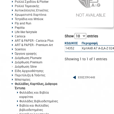
Ρολλά Σχεδίου & Plotter
Ρολλά Ταμειακής
Αυτοκόλλητες Ετικέτες
Χρωματιστά Χαρτόνια
Τετράδια και Μπλοκ
Fly and Run
Pepitta
Life like fairytale
Show
entries
Carioca
ART & PAPER - Carioca Plus
ΚΩΔΙΚΟΣ
Περιγραφή
ART & PAPER - Premium Art
14352
ΚρτΑπδ A7 Α-Ω,Α-Ζ 0
Scentos
Όργανα γραφής
Διόρθωση Plumate
Showing 1 to 1 of 1 entries
Διόρθωση Premium
Διόρθωση Sline
Είδη Αρχειοθέτησης
Περιτύλιξη & Τσάντες
ΕΠΙΣΤΡΟΦΗ
Μπαταρίες
Φυλλάδες, Καρτέλες, Διάφορα
Έντυπα
Φυλλάδες και Βιβλία
καρφίτσα
Φυλλάδες Βιβλιοδετημένες
Βιβλία και Φυλλάδες
βιβλιοδετημένες