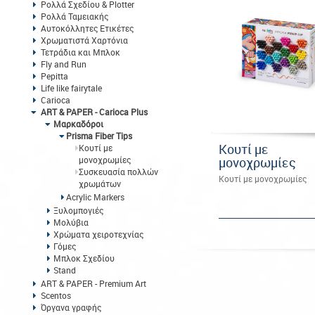
Ρολλά Σχεδίου & Plotter
Ρολλά Ταμειακής
Αυτοκόλλητες Ετικέτες
Χρωματιστά Χαρτόνια
Τετράδια και Μπλοκ
Fly and Run
Pepitta
Life like fairytale
Carioca
ART & PAPER - Carioca Plus
Μαρκαδόροι
Prisma Fiber Tips
Kουτί με
Kουτί με
μονοχρωμίες
μονοχρωμίες
Συσκευασία πολλών
Kουτί με μονοχρωμίες
χρωμάτων
Acrylic Markers
Ξυλομπογιές
Μολύβια
Χρώματα χειροτεχνίας
Γόμες
Μπλοκ Σχεδίου
Stand
ART & PAPER - Premium Art
Scentos
Όργανα γραφής