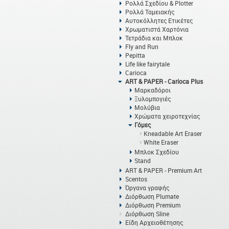
Ρολλά Σχεδίου & Plotter
Ρολλά Ταμειακής
Αυτοκόλλητες Ετικέτες
Χρωματιστά Χαρτόνια
Τετράδια και Μπλοκ
Fly and Run
Pepitta
Life like fairytale
Carioca
ART & PAPER - Carioca Plus
Μαρκαδόροι
Ξυλομπογιές
Μολύβια
Χρώματα χειροτεχνίας
Γόμες
Kneadable Art Eraser
White Eraser
Μπλοκ Σχεδίου
Stand
ART & PAPER - Premium Art
Scentos
Όργανα γραφής
Διόρθωση Plumate
Διόρθωση Premium
Διόρθωση Sline
Είδη Αρχειοθέτησης